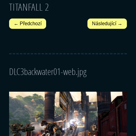
TITANFALL 2
← Předchozí
Následující →
DLC3backwater01-web.jpg