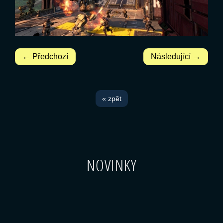
← Předchozí
Následující →
« zpět
NOVINKY