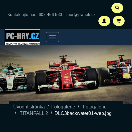
Kontaktujte nás:
602 466 533
|
libor@jiranek.cz
Menu
Úvodní stránka
Fotogalerie
Fotogalerie
TITANFALL 2
DLC3backwater01-web.jpg