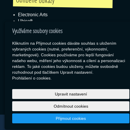
Oblíbené odkazy
Electronic Arts
Ubisoft
Blizzard
Využíváme soubory cookies
Kliknutím na Přijmout cookies dáváte souhlas s uložením
vybraných cookies (nutné, preferenční, výkonnostní,
Box
marketingové). Cookies používáme pro lepší fungování
našeho webu, měření jeho výkonnosti a cílení a personalizaci
Export zboží
reklam. To jaké cookies budou uloženy, můžete svobodně
RSS
rozhodnout pod tlačítkem Upravit nastavení.
SEO Rozcestník
Prohlášení o cookies.
Upravit nastavení
Odmítnout cookies
Přijmout cookies
© 2026
Libor Jiránek DE BUREAU
|
Mapa webu