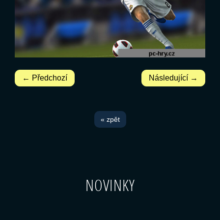
← Předchozí
Následující →
« zpět
NOVINKY