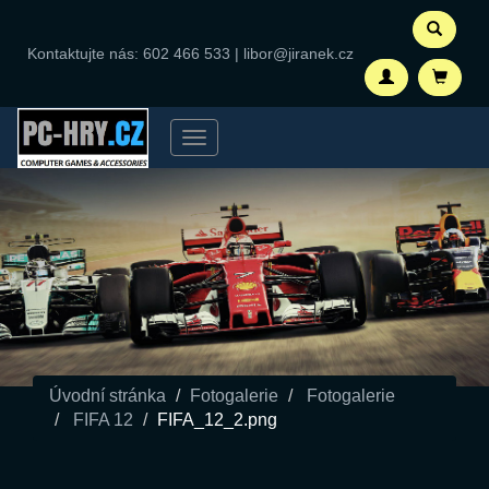
Kontaktujte nás:
602 466 533
|
libor@jiranek.cz
Menu
Úvodní stránka
Fotogalerie
Fotogalerie
FIFA 12
FIFA_12_2.png