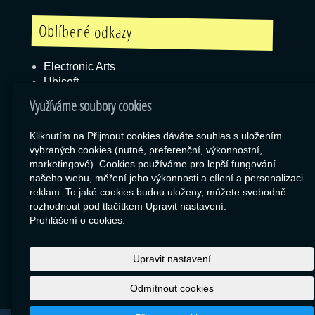
Oblíbené odkazy
Electronic Arts
Ubisoft
Blizzard
Využíváme soubory cookies
Kliknutím na Přijmout cookies dáváte souhlas s uložením
vybraných cookies (nutné, preferenční, výkonnostní,
Box
marketingové). Cookies používáme pro lepší fungování
našeho webu, měření jeho výkonnosti a cílení a personalizaci
Export zboží
reklam. To jaké cookies budou uloženy, můžete svobodně
RSS
rozhodnout pod tlačítkem Upravit nastavení.
SEO Rozcestník
Prohlášení o cookies.
Upravit nastavení
Odmítnout cookies