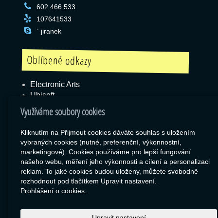
602 466 533
107641533
` jiranek
Oblíbené odkazy
Electronic Arts
Ubisoft
Blizzard
Využíváme soubory cookies
Kliknutím na Přijmout cookies dáváte souhlas s uložením
vybraných cookies (nutné, preferenční, výkonnostní,
Box
marketingové). Cookies používáme pro lepší fungování
našeho webu, měření jeho výkonnosti a cílení a personalizaci
Export zboží
reklam. To jaké cookies budou uloženy, můžete svobodně
RSS
rozhodnout pod tlačítkem Upravit nastavení.
SEO Rozcestník
Prohlášení o cookies.
Upravit nastavení