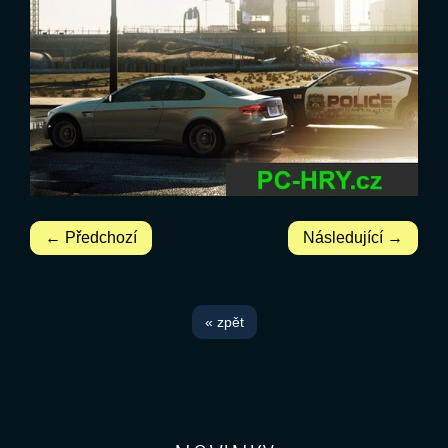
← Předchozí
Následující →
« zpět