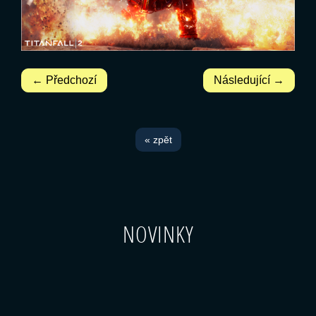
← Předchozí
Následující →
« zpět
NOVINKY