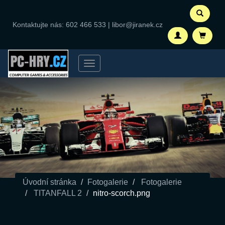
Kontaktujte nás:
602 466 533
|
libor@jiranek.cz
Menu
Úvodní stránka
Fotogalerie
Fotogalerie
TITANFALL 2
nitro-scorch.png