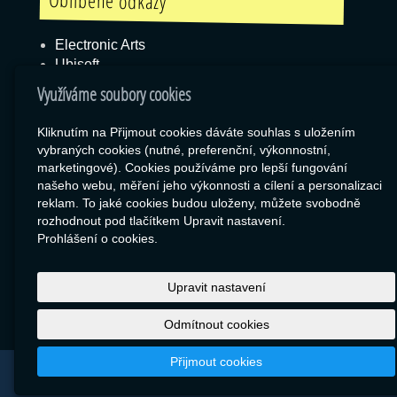
Oblíbené odkazy
Electronic Arts
Ubisoft
Blizzard
Využíváme soubory cookies
Kliknutím na Přijmout cookies dáváte souhlas s uložením
vybraných cookies (nutné, preferenční, výkonnostní,
Box
marketingové). Cookies používáme pro lepší fungování
našeho webu, měření jeho výkonnosti a cílení a personalizaci
Export zboží
reklam. To jaké cookies budou uloženy, můžete svobodně
RSS
rozhodnout pod tlačítkem Upravit nastavení.
SEO Rozcestník
Prohlášení o cookies.
Upravit nastavení
Odmítnout cookies
Přijmout cookies
© 2026
Libor Jiránek DE BUREAU
|
Mapa webu