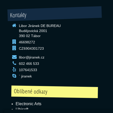
Kontakty
Libor Jiránek DE BUREAU
Budějovická 2001
390 02 Tábor
46698272
CZ6904301723
libor@jiranek.cz
602 466 533
107641533
` jiranek
Oblíbené odkazy
Electronic Arts
Ubisoft