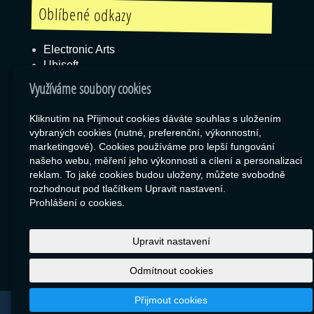
Oblíbené odkazy
Electronic Arts
Ubisoft
Blizzard
Využíváme soubory cookies
Kliknutím na Přijmout cookies dáváte souhlas s uložením
vybraných cookies (nutné, preferenční, výkonnostní,
Box
marketingové). Cookies používáme pro lepší fungování
našeho webu, měření jeho výkonnosti a cílení a personalizaci
Export zboží
reklam. To jaké cookies budou uloženy, můžete svobodně
RSS
rozhodnout pod tlačítkem Upravit nastavení.
SEO Rozcestník
Prohlášení o cookies.
Upravit nastavení
Odmítnout cookies
Přijmout cookies
© 2026
Libor Jiránek DE BUREAU
|
Mapa webu