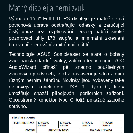
Matný displej a herní zvuk
Výhodou 15,6“ Full HD IPS displeje je matně černá
povrchová úprava odstraňující odlesky a zaručující
čistý obraz bez rozptylování. Displej nabízí široké
pozorovací úhly 178 stupňů a minimální zkreslení
barev i při sledování z extrémních úhlů.
Technologie ASUS SonicMaster se stará o bohatý
zvuk nadstandardní kvality, zatímco technologie ROG
AudioWizard přináší pět snadno použitelných
zvukových předvoleb, jejichž nastavení je šito na míru
různým herním žánrům. Novinky jsou vybaveny také
nejnovějším konektorem USB 3.1 typu C, který
umožňuje snazší připojování periferních zařízení.
Oboustranný konektor typu C totiž pokaždé zapojíte
správně.