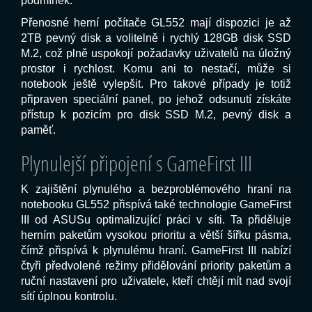
podmínek.
Přenosné herní počítače GL552 mají dispozici je až
2TB pevný disk a volitelně i rychlý 128GB disk SSD
M.2, což plně uspokojí požadavky uživatelů na úložný
prostor i rychlost. Komu ani to nestačí, může si
notebook ještě vylepšit. Pro takové případy je totiž
připraven speciální panel, po jehož odsunutí získáte
přístup k pozicím pro disk SSD M.2, pevný disk a
paměť.
Plynulejší připojení s GameFirst III
K zajištění plynulého a bezproblémového hraní na
notebooku GL552 přispívá také technologie GameFirst
III od ASUSu optimalizující práci v síti. Ta přiděluje
herním paketům vysokou prioritu a větší šířku pásma,
čímž přispívá k plynulému hraní. GameFirst III nabízí
čtyři předvolené režimy přidělování priority paketům a
ruční nastavení pro uživatele, kteří chtějí mít nad svojí
sítí úplnou kontrolu.