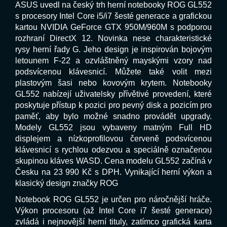
ASUS uvedl na český trh herní notebooky ROG GL552
s procesory Intel Core i5/i7 šesté generace a grafickou
kartou NVIDIA GeForce GTX 950M/960M s podporou
rozhraní DirectX 12. Novinka nese charakteristické
rysy herní řady G. Jeho design je inspirován bojovým
letounem F-22 a ozvláštněný mayskými vzory nad
podsvícenou klávesnicí. Můžete také volit mezi
plastovým šasi nebo kovovým krytem. Notebooky
GL552 nabízejí uživatelsky přívětivé provedení, které
poskytuje přístup k pozici pro pevný disk a pozicím pro
paměť, aby bylo možné snadno provádět upgrady.
Modely GL552 jsou vybaveny matným Full HD
displejem a nízkoprofilovou červeně podsvícenou
klávesnicí s rychlou odezvou a speciálně označenou
skupinou kláves WASD. Cena modelu GL552 začíná v
Česku na 23 990 Kč s DPH. Vynikající herní výkon a
klasický design značky ROG
Notebook ROG GL552 je určen pro náročnější hráče.
Výkon procesoru (až Intel Core i7 šesté generace)
zvládá i nejnovější herní tituly, zatímco grafická karta