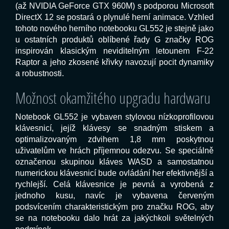
(až NVIDIA GeForce GTX 960M) s podporou Microsoft
DirectX 12 se postará o plynulé herní animace. Vzhled
tohoto nového herního notebooku GL552 je stejně jako
u ostatních produktů oblíbené řady G značky ROG
inspirován klasickým neviditelným letounem F-22
Raptor a jeho zkosené křivky navozují pocit dynamiky
a robustnosti.
Možnost okamžitého upgradu hardwaru
Notebook GL552 je vybaven stylovou nízkoprofilovou
klávesnicí, jejíž klávesy se snadným stiskem a
optimalizovaným zdvihem 1,8 mm poskytnou
uživatelům ve hrách příjemnou odezvu. Se speciálně
označenou skupinou kláves WASD a samostatnou
numerickou klávesnicí bude ovládání her efektivnější a
rychlejší. Celá klávesnice je pevná a vyrobená z
jednoho kusu, navíc je vybavena červeným
podsvícením charakteristickým pro značku ROG, aby
se na notebooku dalo hrát za jakýchkoli světelných