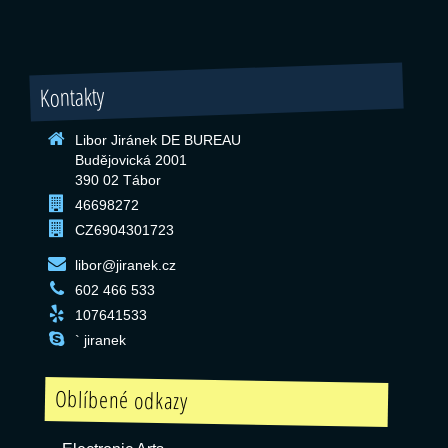
Kontakty
Libor Jiránek DE BUREAU
Budějovická 2001
390 02 Tábor
46698272
CZ6904301723
libor@jiranek.cz
602 466 533
107641533
` jiranek
Oblíbené odkazy