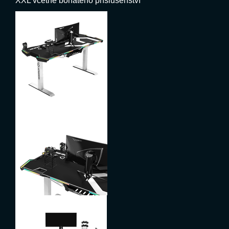
XXL včetně bohatého příslušenství