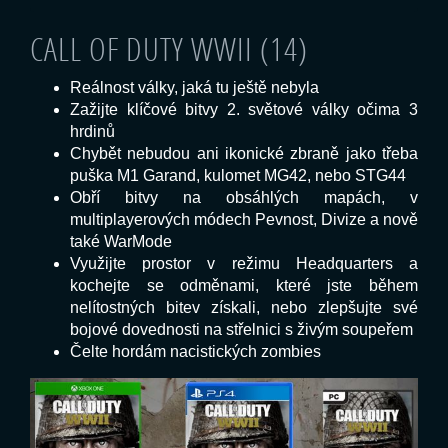
CALL OF DUTY WWII (14)
Reálnost války, jaká tu ještě nebyla
Zažijte klíčové bitvy 2. světové války očima 3
hrdinů
Chybět nebudou ani ikonické zbraně jako třeba
puška M1 Garand, kulomet MG42, nebo STG44
Obří bitvy na obsáhlých mapách, v
multiplayerových módech Pevnost, Divize a nově
také WarMode
Využijte prostor v režimu Headquarters a
kochejte se odměnami, které jste během
nelítostných bitev získali, nebo zlepšujte své
bojové dovednosti na střelnici s živým soupeřem
Čelte hordám nacistických zombies