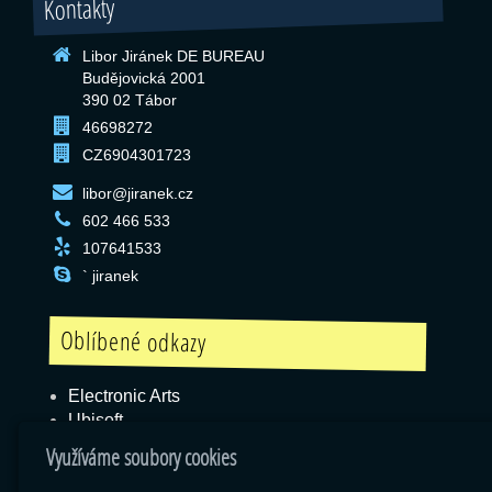
Kontakty
Libor Jiránek DE BUREAU
Budějovická 2001
390 02 Tábor
46698272
CZ6904301723
libor@jiranek.cz
602 466 533
107641533
` jiranek
Oblíbené odkazy
Electronic Arts
Ubisoft
Blizzard
Využíváme soubory cookies