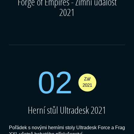
Forge of Empires - Zimní událost
2021
02
Zář
2021
Herní stůl Ultradesk 2021
Pořádek s novými herními stoly Ultradesk Force a Frag