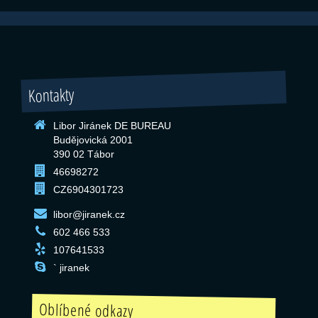
Kontakty
Libor Jiránek DE BUREAU
Budějovická 2001
390 02 Tábor
46698272
CZ6904301723
libor@jiranek.cz
602 466 533
107641533
` jiranek
Oblíbené odkazy