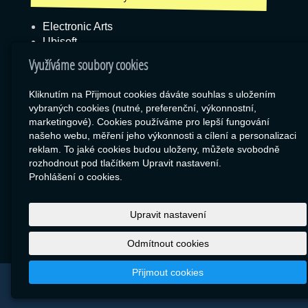
Electronic Arts
Ubisoft
Blizzard
Využíváme soubory cookies
Kliknutím na Přijmout cookies dáváte souhlas s uložením
vybraných cookies (nutné, preferenční, výkonnostní,
Box
marketingové). Cookies používáme pro lepší fungování
našeho webu, měření jeho výkonnosti a cílení a personalizaci
Export zboží
reklam. To jaké cookies budou uloženy, můžete svobodně
RSS
rozhodnout pod tlačítkem Upravit nastavení.
SEO Rozcestník
Prohlášení o cookies.
Upravit nastavení
Odmítnout cookies
Přijmout cookies
© 2026
Libor Jiránek DE BUREAU
|
Mapa webu