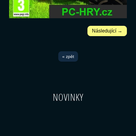
Následující →
« zpět
NOVINKY