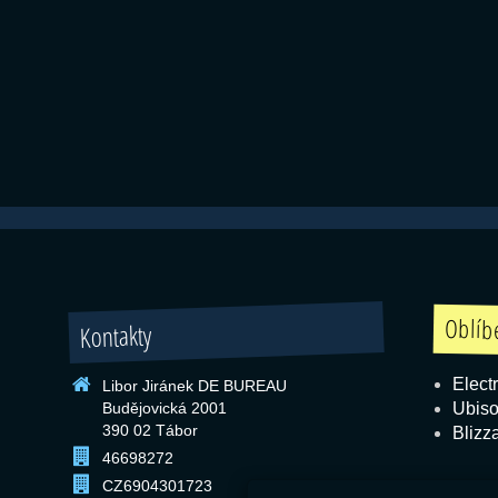
Oblíb
Kontakty
Electr
Libor Jiránek DE BUREAU
Budějovická 2001
Ubiso
390 02 Tábor
Blizz
46698272
CZ6904301723