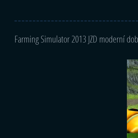
Farming Simulator 2013 JZD moderní dob