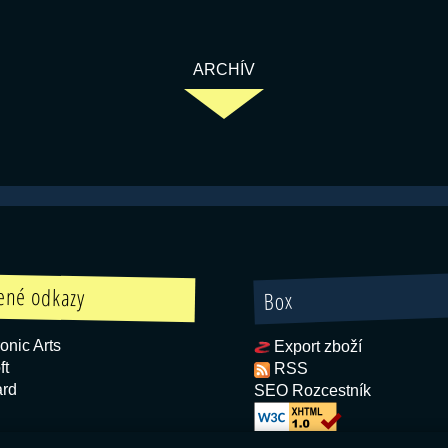
ARCHÍV
ené odkazy
Box
onic Arts
Export zboží
ft
RSS
ard
SEO Rozcestník