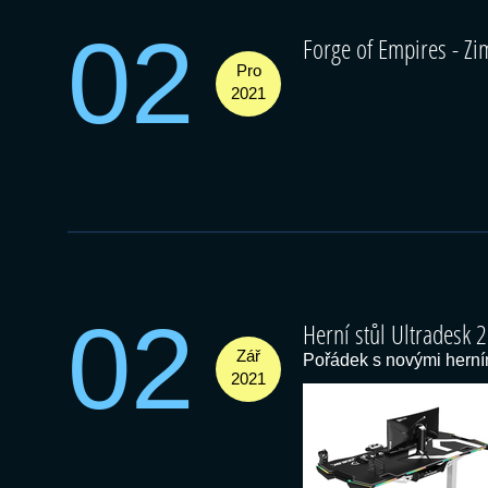
02
Forge of Empires - Zi
Pro
2021
02
Herní stůl Ultradesk 
Zář
Pořádek s novými herním
2021