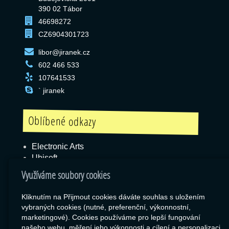
390 02 Tábor
46698272
CZ6904301723
libor@jiranek.cz
602 466 533
107641533
` jiranek
Oblíbené odkazy
Electronic Arts
Ubisoft
Blizzard
Využíváme soubory cookies
Kliknutím na Přijmout cookies dáváte souhlas s uložením
vybraných cookies (nutné, preferenční, výkonnostní,
Box
marketingové). Cookies používáme pro lepší fungování
našeho webu, měření jeho výkonnosti a cílení a personalizaci