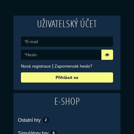
UŽIVATELSKÝ ÚČET
|
Nová registrace
Zapomenuté heslo?
Přihlásit se
E-SHOP
Ostatní hry
2
Simulátory hry
8