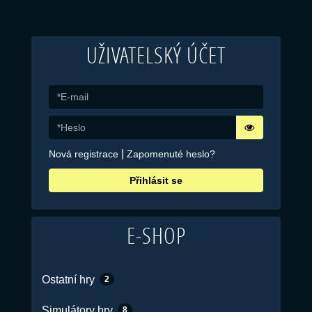
UŽIVATELSKÝ ÚČET
|
Nová registrace
Zapomenuté heslo?
Přihlásit se
E-SHOP
Ostatní hry
2
Simulátory hry
8