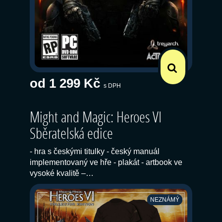
od 1 299 Kč
s DPH
Might and Magic: Heroes VI
Sběratelská edice
- hra s českými titulky - český manuál
implementovaný ve hře - plakát - artbook ve
vysoké kvalitě –…
NEZNÁMÝ