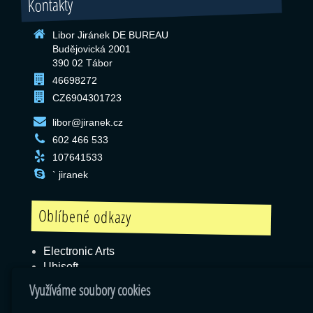
Kontakty
Libor Jiránek DE BUREAU
Budějovická 2001
390 02 Tábor
46698272
CZ6904301723
libor@jiranek.cz
602 466 533
107641533
` jiranek
Oblíbené odkazy
Electronic Arts
Ubisoft
Blizzard
Využíváme soubory cookies