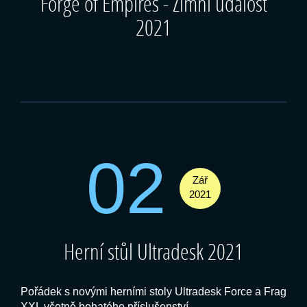
Forge of Empires - Zimní událost
2021
02
Zář
2021
Herní stůl Ultradesk 2021
Pořádek s novými herními stoly Ultradesk Force a Frag
XXL včetně bohatého příslušenství