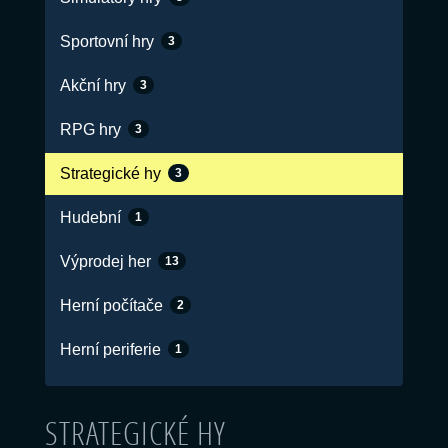
Sportovní hry
3
Akční hry
3
RPG hry
3
Strategické hy
3
Hudební
1
Výprodej her
13
Herní počítače
2
Herní periferie
1
STRATEGICKÉ HY