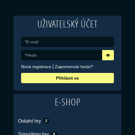
UŽIVATELSKÝ ÚČET
|
Nová registrace
Zapomenuté heslo?
Přihlásit se
E-SHOP
Ostatní hry
2
Simulátory hry
8