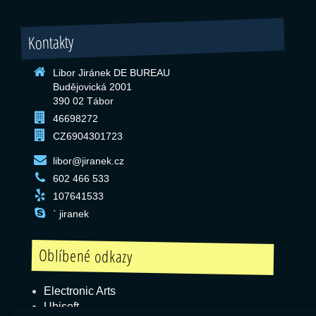
Kontakty
Libor Jiránek DE BUREAU
Budějovická 2001
390 02 Tábor
46698272
CZ6904301723
libor@jiranek.cz
602 466 533
107641533
` jiranek
Oblíbené odkazy
Electronic Arts
Ubisoft