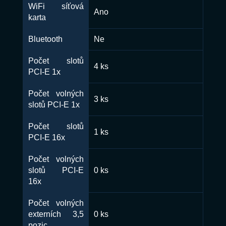
WiFi síťová
Ano
karta
Bluetooth
Ne
Počet slotů
4 ks
PCI-E 1x
Počet volných
3 ks
slotů PCI-E 1x
Počet slotů
1 ks
PCI-E 16x
Počet volných
slotů PCI-E
0 ks
16x
Počet volných
externích 3,5
0 ks
pozic