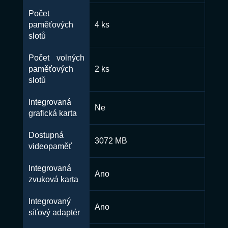
Počet
paměťových
4 ks
slotů
Počet volných
paměťových
2 ks
slotů
Integrovaná
Ne
grafická karta
Dostupná
3072 MB
videopaměť
Integrovaná
Ano
zvuková karta
Integrovaný
Ano
síťový adaptér