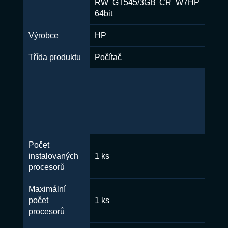
RW GT545/3GB CR W7HP
64bit
Výrobce
HP
Třída produktu
Počítač
Počet
instalovaných
1 ks
procesorů
Maximální
počet
1 ks
procesorů