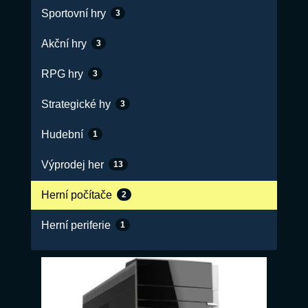
Sportovní hry
3
Akční hry
3
RPG hry
3
Strategické hy
3
Hudební
1
Výprodej her
13
Herní počítače
2
Herní periferie
1