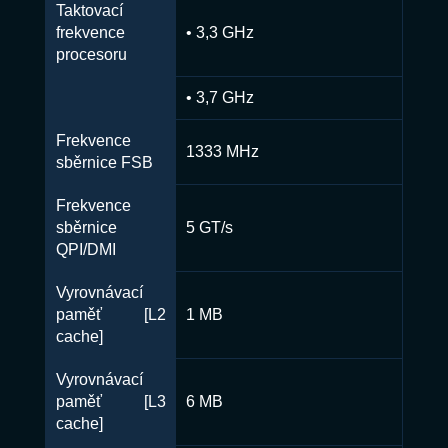
Taktovací
frekvence
• 3,3 GHz
procesoru
• 3,7 GHz
Frekvence
1333 MHz
sběrnice FSB
Frekvence
sběrnice
5 GT/s
QPI/DMI
Vyrovnávací
paměť [L2
1 MB
cache]
Vyrovnávací
paměť [L3
6 MB
cache]