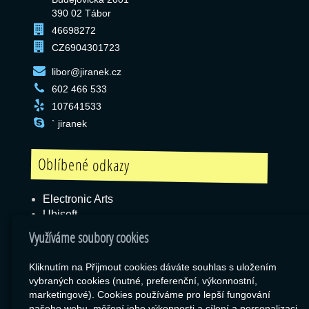
390 02 Tábor
46698272
CZ6904301723
libor@jiranek.cz
602 466 533
107641533
` jiranek
Oblíbené odkazy
Electronic Arts
Ubisoft
Blizzard
Využíváme soubory cookies
Kliknutím na Přijmout cookies dáváte souhlas s uložením
vybraných cookies (nutné, preferenční, výkonnostní,
Box
marketingové). Cookies používáme pro lepší fungování
našeho webu, měření jeho výkonnosti a cílení a personalizaci