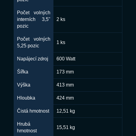
Počet volných
interních 3,5"
2 ks
pozic
Počet volných
1 ks
5,25 pozic
Napájecí zdroj
600 Watt
Šířka
173 mm
Výška
413 mm
Hloubka
424 mm
Čistá hmotnost
12,51 kg
Hrubá
15,51 kg
hmotnost