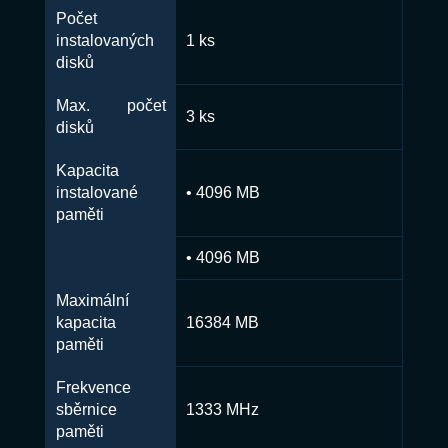
Počet
instalovaných
1 ks
disků
Max. počet
3 ks
disků
Kapacita
instalované
• 4096 MB
paměti
• 4096 MB
Maximální
kapacita
16384 MB
paměti
Frekvence
sběrnice
1333 MHz
paměti